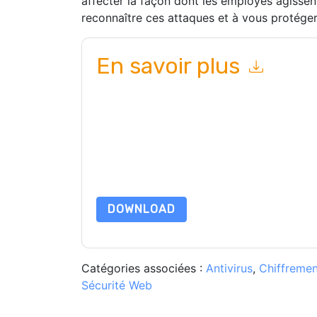
affecter la façon dont les employés agisse
reconnaître ces attaques et à vous protéger,
En savoir plus
En soumettant ce formulaire, vous acceptez
E
par téléphone. Vous pouvez vous désinscrire à 
et les communications sont soumises à leur Avis 
En demandant cette ressource, vous acceptez no
sont protégé par notre
Avis de confidentialité
. 
envoyer un e-mail dataprotection@techpublis
DOWNLOAD
Catégories associées :
Antivirus
,
Chiffremen
Sécurité Web