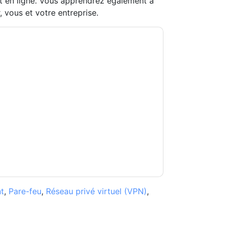
nt en ligne. Vous apprendrez également à
 vous et votre entreprise.
SET
vous contacter avec e-mails marketing ou
n'importe quel moment.
ESET
des sites Internet
de confidentialité.
s conditions d'utilisation. Toutes les données
Si vous avez d'autres questions, veuillez
hhub.com
t
,
Pare-feu
,
Réseau privé virtuel (VPN)
,