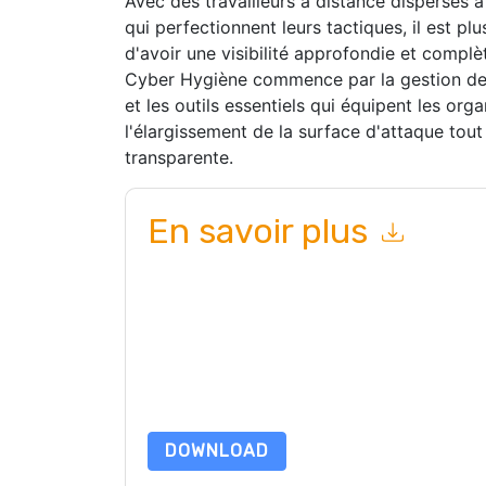
Avec des travailleurs à distance dispersés 
qui perfectionnent leurs tactiques, il est pl
d'avoir une visibilité approfondie et complè
Cyber ​​Hygiène commence par la gestion de
et les outils essentiels qui équipent les orga
l'élargissement de la surface d'attaque tou
transparente.
En savoir plus
En soumettant ce formulaire, vous acceptez
Ta
ou par téléphone. Vous pouvez vous désinscrire
Internet et les communications sont soumises à l
En demandant cette ressource, vous acceptez no
sont protégé par notre
Avis de confidentialité
. 
envoyer un e-mail dataprotection@techpublis
DOWNLOAD