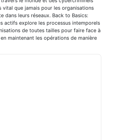
à travers le monde et des cybercriminels
us vital que jamais pour les organisations
te dans leurs réseaux. Back to Basics:
s actifs explore les processus intemporels
nisations de toutes tailles pour faire face à
t en maintenant les opérations de manière
nium
vous contacter avec e-mails marketing
 à n'importe quel moment.
Tanium
des sites
eur Avis de confidentialité.
s conditions d'utilisation. Toutes les données
Si vous avez d'autres questions, veuillez
hhub.com