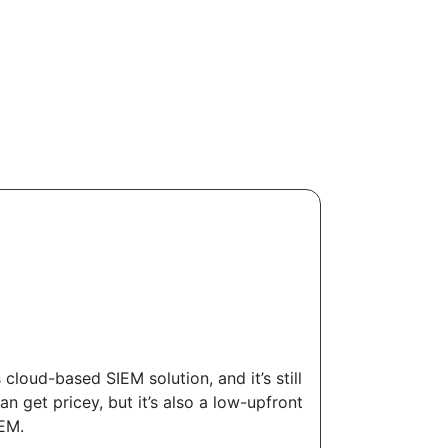
loud-based SIEM solution, and it’s still
n get pricey, but it’s also a low-upfront
IEM.