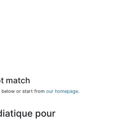
ot match
 below or start from
our homepage
.
iatique pour