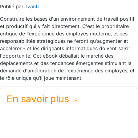
Publié par:
Ivanti
Construire les bases d'un environnement de travail positif
et productif qui y fait directement. C'est le propriétaire
critique de l'expérience des employés moderne, et ces
responsabilités stratégiques ne feront qu'augmenter et
accélérer - et les dirigeants informatiques doivent saisir
l'opportunité. Cet eBook déballait le marché des
déplacements et des tendances émergentes stimulant la
demande d'amélioration de l'expérience des employés, et
le rôle unique qu'il joue maintenant.
En savoir plus
En soumettant ce formulaire, vous acceptez
Ivanti
vous
contacter avec e-mails marketing ou par téléphone. Vous
pouvez vous désinscrire à n'importe quel moment.
Ivanti
des
sites Internet et les communications sont soumises à leur Avis
de confidentialité.