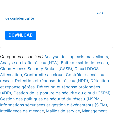
En demandant cette ressource, vous acceptez nos conditions
d'utilisation. Toutes les données sont protégé par notre
Avis
de confidentialité
. Si vous avez d'autres questions, veuillez
envoyer un e-mail dataprotection@techpublishhub.com
DOWNLOAD
Catégories associées :
Analyse des logiciels malveillants
,
Analyse du trafic réseau (NTA)
,
Boîte de sable de réseau
,
Cloud Access Security Broker (CASB)
,
Cloud DDOS
Atténuation
,
Conformité au cloud
,
Contrôle d'accès au
réseau
,
Détection et réponse du réseau (NDR)
,
Détection
et réponse gérées
,
Détection et réponse prolongées
(XDR)
,
Gestion de la posture de sécurité du cloud (CSPM)
,
Gestion des politiques de sécurité du réseau (NSPM)
,
Informations sécurisées et gestion d'événements (SIEM)
,
Intelligence de menace
,
Maillot de service
,
Management